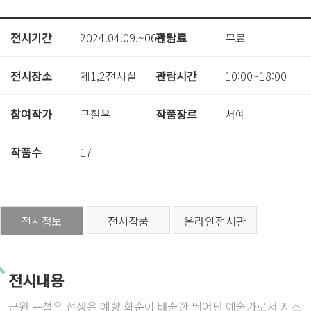
전시기간
2024.04.09.~06.16.
관람료
무료
전시장소
제1,2전시실
관람시간
10:00~18:00
참여작가
구철우
작품장르
서예
작품수
17
전시정보
전시작품
온라인전시관
전시내용
근원 구철우 선생은 예향 화순이 배출한 뛰어난 예술가로서 지조