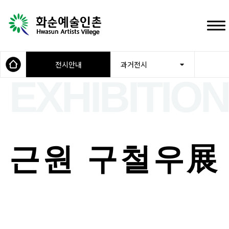
전시안내
과거전시
근원 구철우展