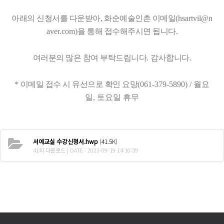
아래의 신청서를 다운받아
,
화순예술인촌 이메일
(hsartvil@n
aver.com)을
통해 접수해주시면 됩니다
.
여러분의 많은 참여 부탁드립니다
.
감사합니다
.
*
이메일 접수 시 유선으로 확인 요망
(061-379-5890) / 월요
일, 토요일 휴무
서예교실 수강신청서.hwp
(41.5K)
41회 다운로드 | DATE : 2023-09-19 14:10:59