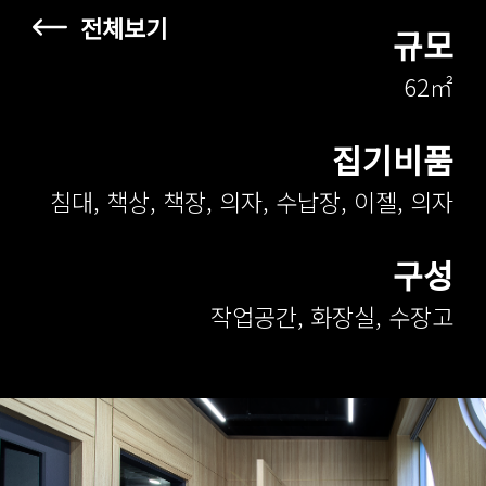
전체보기
규모
62㎡
집기비품
침대, 책상, 책장, 의자, 수납장, 이젤, 의자
구성
작업공간, 화장실, 수장고