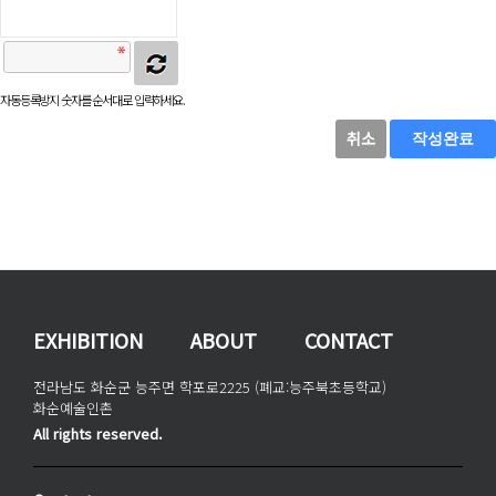
자동등록방지 숫자를 순서대로 입력하세요.
취소
작성완료
EXHIBITION
ABOUT
CONTACT
전라남도 화순군 능주면 학포로2225 (폐교:능주북초등학교)
화순예술인촌
All rights reserved.